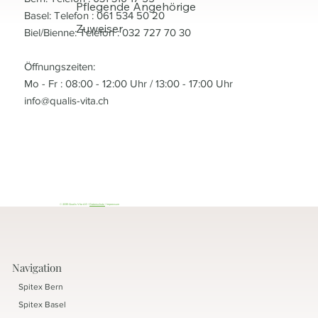
Pflegende Angehörige
Basel: Telefon : 061 534 50 20
Zuweiser
Biel/Bienne: Telefon : 032 727 70 30
Öffnungszeiten:
Mo - Fr : 08:00 - 12:00 Uhr / 13:00 - 17:00 Uhr
info@qualis-vita.ch
© 2035 Qualis Vita AG |
Datenschutz
| Impressum
Navigation
Spitex Bern
Spitex Basel