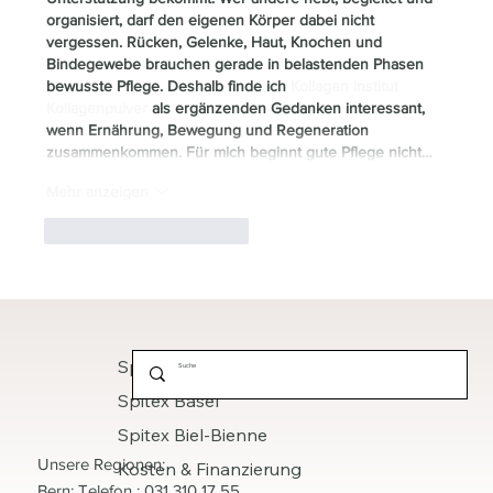
organisiert, darf den eigenen Körper dabei nicht 
vergessen. Rücken, Gelenke, Haut, Knochen und 
Bindegewebe brauchen gerade in belastenden Phasen 
bewusste Pflege. Deshalb finde ich 
Kollagen Institut 
Kollagenpulver
 als ergänzenden Gedanken interessant, 
wenn Ernährung, Bewegung und Regeneration 
zusammenkommen. Für mich beginnt gute Pflege nicht…
Mehr anzeigen
Gefällt mir
Antworten
Spitex Bern
Spitex Basel
Spitex Biel-Bienne
Unsere Regionen:
Kosten & Finanzierung
Bern: Telefon : 031 310 17 55