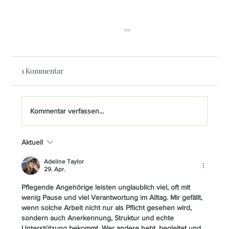
1 Kommentar
Kommentar verfassen...
Aktuell
Wer entscheidet im Notfall? Wichtige
rechtliche Aspekte für Senioren und
Adeline Taylor
29. Apr.
Angehörige
Pflegende Angehörige leisten unglaublich viel, oft mit 
wenig Pause und viel Verantwortung im Alltag. Mir gefällt, 
wenn solche Arbeit nicht nur als Pflicht gesehen wird, 
sondern auch Anerkennung, Struktur und echte 
Unterstützung bekommt. Wer andere hebt, begleitet und 