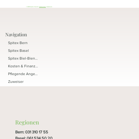
© 2035 Qualis Vita AG |
Datenschutz
| Impressum
Navigation
Spitex Bern
Spitex Basel
Spitex Biel-Bienne
Kosten & Finanzierung
Pflegende Angehörige
Zuweiser
Regionen
Bern
:
031 310 17 55
Basel
:
061 534 50 20