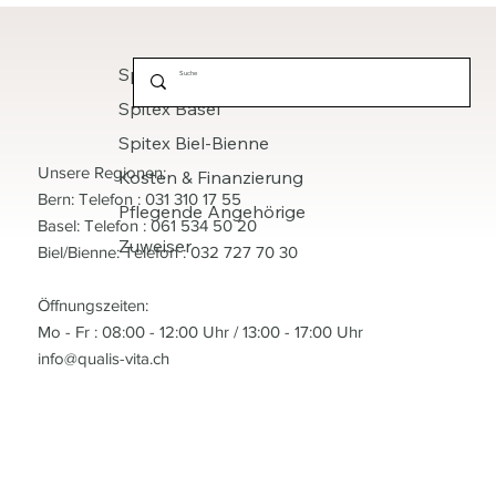
Spitex Bern
Spitex Basel
Spitex Biel-Bienne
Unsere Regionen:
Kosten & Finanzierung
Bern: Telefon : 031 310 17 55
Pflegende Angehörige
Basel: Telefon : 061 534 50 20
Zuweiser
Biel/Bienne: Telefon : 032 727 70 30
Öffnungszeiten:
Mo - Fr : 08:00 - 12:00 Uhr / 13:00 - 17:00 Uhr
info@qualis-vita.ch