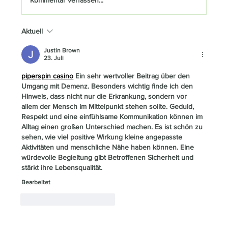
Aktuell
Wer entscheidet im Notfall? Wichtige
rechtliche Aspekte für Senioren und
Justin Brown
23. Juli
Angehörige
piperspin casino
 Ein sehr wertvoller Beitrag über den 
Umgang mit Demenz. Besonders wichtig finde ich den 
Hinweis, dass nicht nur die Erkrankung, sondern vor 
allem der Mensch im Mittelpunkt stehen sollte. Geduld, 
Respekt und eine einfühlsame Kommunikation können im 
Alltag einen großen Unterschied machen. Es ist schön zu 
sehen, wie viel positive Wirkung kleine angepasste 
Aktivitäten und menschliche Nähe haben können. Eine 
würdevolle Begleitung gibt Betroffenen Sicherheit und 
stärkt ihre Lebensqualität.  
Bearbeitet
Gefällt mir
Antworten