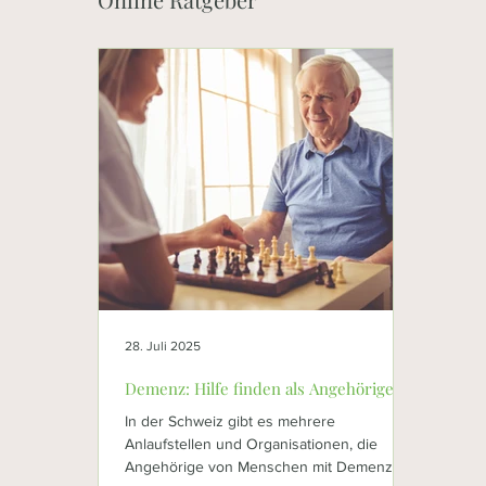
28. Juli 2025
14. Juli 202
Demenz: Hilfe finden als Angehörige
Demenz:
Prophyl
In der Schweiz gibt es mehrere
In der Ko
Anlaufstellen und Organisationen, die
Demenzbet
Angehörige von Menschen mit Demenz