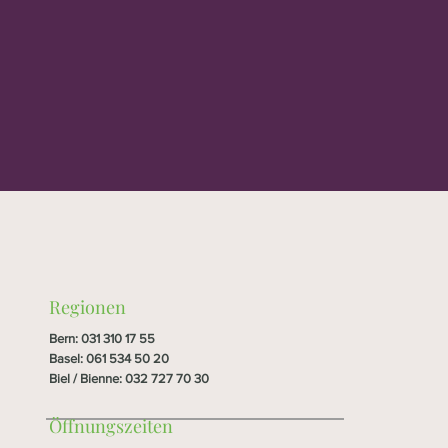
Regionen
Bern
:
031 310 17 55
Basel
:
061 534 50 20
Biel / Bienne
:
032 727 70 30
Öffnungszeiten