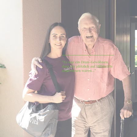
Sicher und gut betreut zu
Hause leben mit Demenz
Auch mit einer Demenzerkrankung ist ein Leben in
den eigenen vier Wänden möglich – mit der
richtigen Unterstützung. Unsere Spitex in Bern und
Basel bietet individuelle Beratung und praktische
“Es war ein Dran-Gewöhnen,
Hilfe, damit Sicherheit und Wohlbefinden
dass wir plötzlich auf Hilfskräfte
gewährleistet sind.
angewiesen waren...”
Dank dem digitalen Pflegetagebuch von Qualis
Vita bleiben Angehörige jederzeit informiert und
können den Betreuungsverlauf transparent
nachverfolgen.
mehr Infos