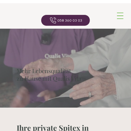
Navigatio
058 360 03 03
Mehr Lebensqualität
zu Hause mit Qualis Vita
Ihre private Spitex in