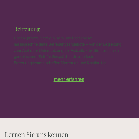
Betreuung
Unsere private Spitex in Bern und Basel bietet
massgeschneiderte Betreuungsangebote – von der Begleitung
zum Arzt über Unterstützung bei Freizeitaktivitäten bis hin zu
gemeinsamer Zeit für Gespräche. Unsere festen
Betreuungsteams schaffen Vertrauen und Kontinuität.
mehr erfahren
Lernen Sie uns kennen.