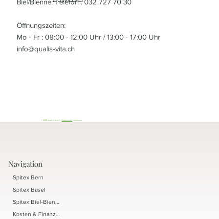
Biel/Bienne: Telefon : 032 727 70 30
Öffnungszeiten:
Mo - Fr : 08:00 - 12:00 Uhr / 13:00 - 17:00 Uhr
info@qualis-vita.ch
© 2035 Qualis Vita AG |
Datenschutz
| Impressum
Navigation
Spitex Bern
Spitex Basel
Spitex Biel-Bienne
Kosten & Finanzierung